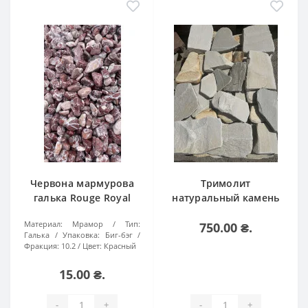
Червона мармурова
Тримолит
галька Rouge Royal
натуральный камень
(Черрі)
(катаный)
Материал:
Мрамор
Тип:
750.00 ₴.
Галька
Упаковка:
Биг-бэг
Фракция:
10.2
Цвет:
Красный
15.00 ₴.
-
+
-
+