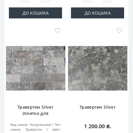
ДО КОШИКА
ДО КОШИКА
Травертин Silver
Травертин Silver
(плитка для
облицовки)
Вид камня:
Натуральный
Тип
1 200.00 ₴.
камня:
Травертин
Цвет: