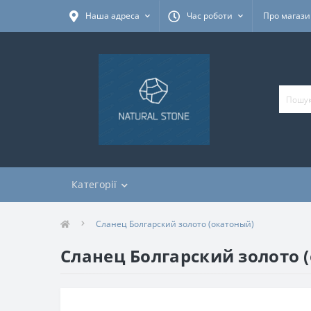
Наша адреса
Час роботи
Про магаз
Категорії
Сланец Болгарский золото (окатоный)
Сланец Болгарский золото 