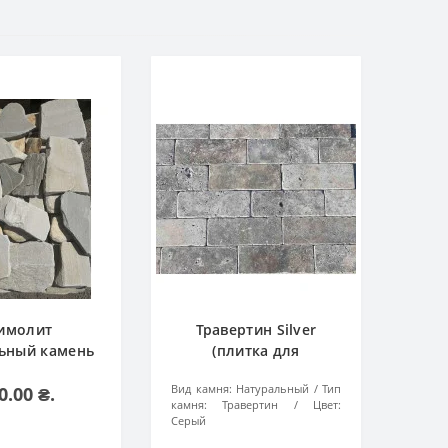
имолит
Травертин Silver
ьный камень
(плитка для
атаный)
облицовки)
Вид камня:
Натуральный
Тип
0.00 ₴.
камня:
Травертин
Цвет:
Серый