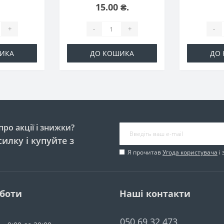
15.00 ₴.
+
-
+
-
ИКА
ДО КОШИКА
ДО
ро акції і знижки?
илку і купуйте з
Я прочитав
Угода користувача
і 
оботи
Наші контакти
050 69 32 473