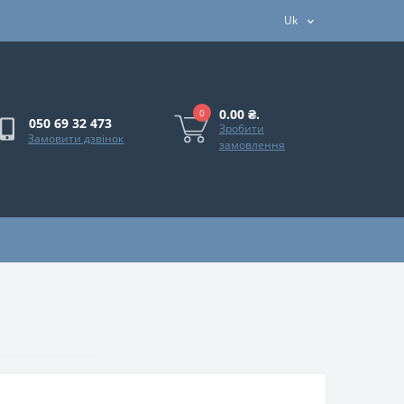
Uk
0.00 ₴.
0
050 69 32 473
Зробити
Замовити дзвінок
замовлення