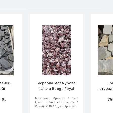
ланец
Червона мармурова
Тр
ый)
галька Rouge Royal
натурал
(Черрі)
(к
Материал:
Мрамор
Тип:
 ₴.
75
Галька
Упаковка:
Биг-бэг
Фракция:
10.2
Цвет:
Красный