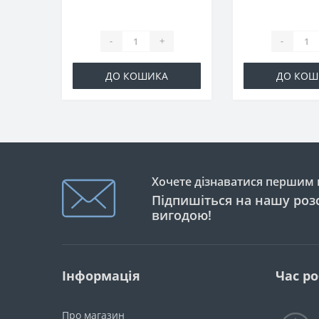
-
+
-
ДО КОШИКА
ДО КОШ
Хочете дізнаватися першим п
Підпишіться на нашу розс
вигодою!
Інформація
Час р
Про магазин