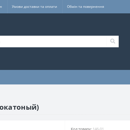
ин
Умови доставки та оплати
Обмін та повернення
(окатоный)
Код товару:
146-01