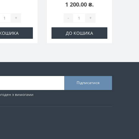
1 200.00 ₴.
+
-
+
 КОШИКА
ДО КОШИКА
Підписатися
згоден з вимогами