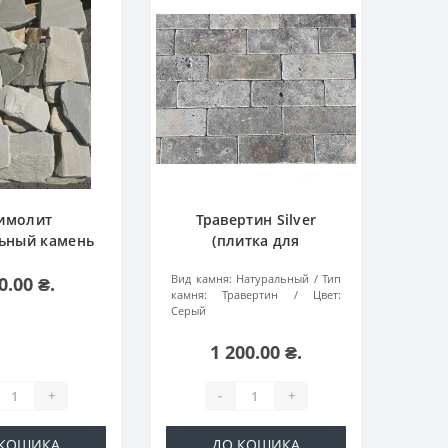
имолит
Травертин Silver
ьный камень
(плитка для
атаный)
облицовки)
Вид камня:
Натуральный
Тип
0.00 ₴.
камня:
Травертин
Цвет:
Серый
1 200.00 ₴.
+
-
+
 КОШИКА
ДО КОШИКА