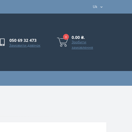
Uk
0.00 ₴.
0
050 69 32 473
Зробити
Замовити дзвінок
замовлення