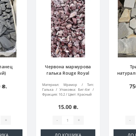
ланец
Червона мармурова
Тр
ый)
галька Rouge Royal
натурал
(Черрі)
(к
Материал:
Мрамор
Тип:
 ₴.
75
Галька
Упаковка:
Биг-бэг
Фракция:
10.2
Цвет:
Красный
15.00 ₴.
+
-
+
-
ИКА
ДО КОШИКА
ДО