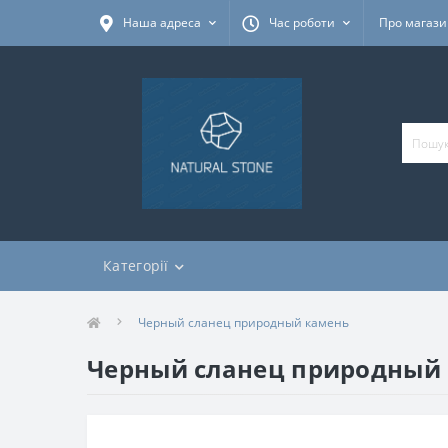
Наша адреса
Час роботи
Про магаз
Категорії
Черный сланец природный камень
Черный сланец природный