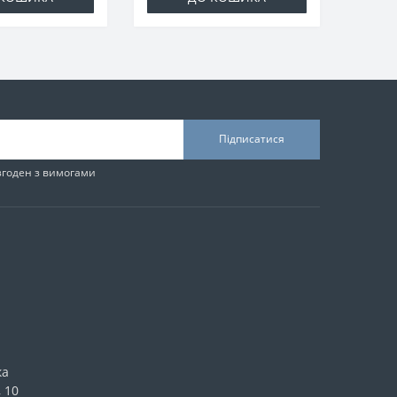
Підписатися
згоден з вимогами
ка
 10