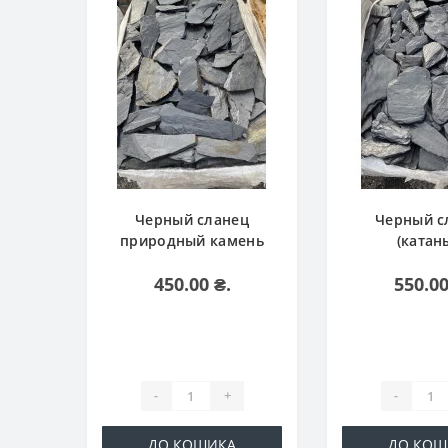
Черный сланец
Черный с
природный камень
(катан
450.00 ₴.
550.00
-
+
-
ДО КОШИКА
ДО КОШ