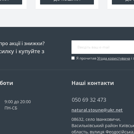
ро акції і знижки?
илку і купуйте з
Я прочитав
Угода користувача
і 
оботи
Наші контакти
050 69 32 473
9:00 до 20:00
ПН-СБ
natural.stoune@ukr.net
08632, село Іванковичи,
Васильківський район Київсь
область, вулиця Феодосійська,